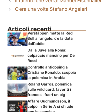
Il talento che verrà: Manuel Fischnaller
C’era una volta Stefano Angeleri
Articoli recenti
Verstappen mette la Red
Bull all’angolo: c’è la data
dall’addio
Dalla Juve alla Roma:
colpaccio mancino per De
Rossi
Controllo antidoping a
Cristiano Ronaldo: scoppia
la polemica in Arabia
Roland Garros, polemica
sulle wild card: favoriti i
francesi, fuori un big
Affare Gudmundsson, il
colpo in Serie A si chiude
con lo scambio