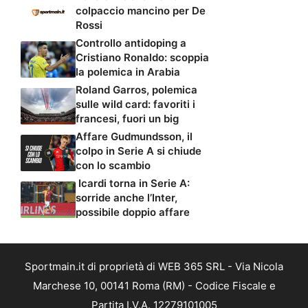
colpaccio mancino per De
Rossi
Controllo antidoping a
Cristiano Ronaldo: scoppia
la polemica in Arabia
Roland Garros, polemica
sulle wild card: favoriti i
francesi, fuori un big
Affare Gudmundsson, il
colpo in Serie A si chiude
con lo scambio
Icardi torna in Serie A:
sorride anche l’Inter,
possibile doppio affare
Sportmain.it di proprietà di WEB 365 SRL - Via Nicola
Marchese 10, 00141 Roma (RM) - Codice Fiscale e
Partita I.V.A. 12279101005