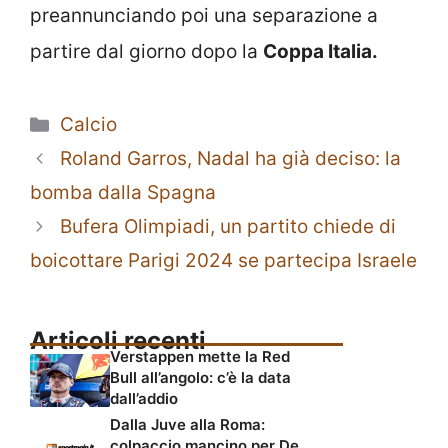
preannunciando poi una separazione a
partire dal giorno dopo la
Coppa Italia.
Categorie
Calcio
Roland Garros, Nadal ha già deciso: la
bomba dalla Spagna
Bufera Olimpiadi, un partito chiede di
boicottare Parigi 2024 se partecipa Israele
Articoli recenti
Verstappen mette la Red
Bull all’angolo: c’è la data
dall’addio
Dalla Juve alla Roma:
colpaccio mancino per De