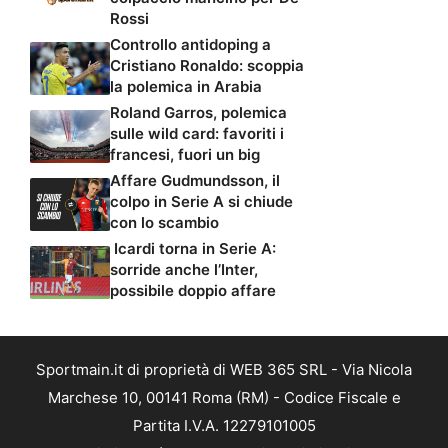
Rossi
Controllo antidoping a
Cristiano Ronaldo: scoppia
la polemica in Arabia
Roland Garros, polemica
sulle wild card: favoriti i
francesi, fuori un big
Affare Gudmundsson, il
colpo in Serie A si chiude
con lo scambio
Icardi torna in Serie A:
sorride anche l’Inter,
possibile doppio affare
Sportmain.it di proprietà di WEB 365 SRL - Via Nicola
Marchese 10, 00141 Roma (RM) - Codice Fiscale e
Partita I.V.A. 12279101005