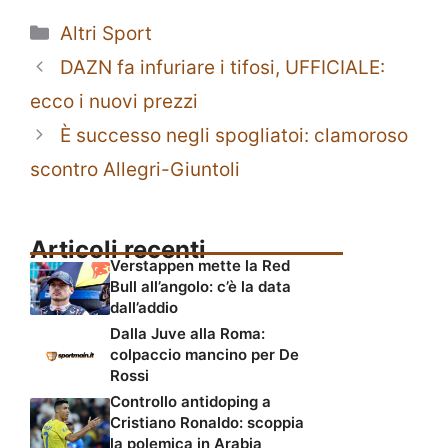
Categorie
Altri Sport
DAZN fa infuriare i tifosi, UFFICIALE:
ecco i nuovi prezzi
È successo negli spogliatoi: clamoroso
scontro Allegri-Giuntoli
Articoli recenti
Verstappen mette la Red
Bull all’angolo: c’è la data
dall’addio
Dalla Juve alla Roma:
colpaccio mancino per De
Rossi
Controllo antidoping a
Cristiano Ronaldo: scoppia
la polemica in Arabia