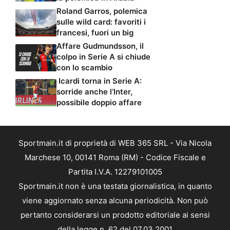
Roland Garros, polemica
sulle wild card: favoriti i
francesi, fuori un big
Affare Gudmundsson, il
colpo in Serie A si chiude
con lo scambio
Icardi torna in Serie A:
sorride anche l’Inter,
possibile doppio affare
Sportmain.it di proprietà di WEB 365 SRL - Via Nicola
Marchese 10, 00141 Roma (RM) - Codice Fiscale e
Partita I.V.A. 12279101005
Sportmain.it non è una testata giornalistica, in quanto
viene aggiornato senza alcuna periodicità. Non può
pertanto considerarsi un prodotto editoriale ai sensi
della legge n. 62 del 07.03.2001