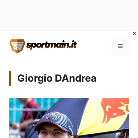
Vai
Menu
al
contenuto
Giorgio DAndrea