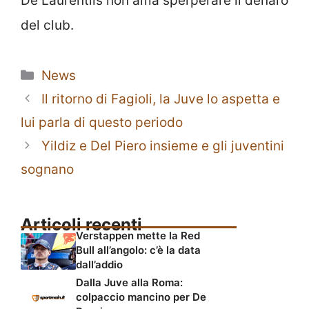
De Laurentiis non ama sperperare il denaro
del club.
Categorie
News
Il ritorno di Fagioli, la Juve lo aspetta e
lui parla di questo periodo
Yildiz e Del Piero insieme e gli juventini
sognano
Articoli recenti
Verstappen mette la Red
Bull all’angolo: c’è la data
dall’addio
Dalla Juve alla Roma:
colpaccio mancino per De