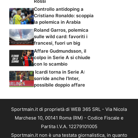
Rossi
Controllo antidoping a
Cristiano Ronaldo: scoppia
la polemica in Arabia
Roland Garros, polemica
sulle wild card: favoriti i
francesi, fuori un big
Affare Gudmundsson, il
colpo in Serie A si chiude
con lo scambio
Icardi torna in Serie A:
sorride anche l’Inter,
possibile doppio affare
Sportmain.it di proprietà di WEB 365 SRL - Via Nicola
Marchese 10, 00141 Roma (RM) - Codice Fiscale e
Partita I.V.A. 12279101005
Sportmain.it non è una testata giornalistica, in quanto