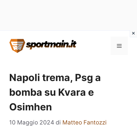
Vai
Menu
al
contenuto
Napoli trema, Psg a
bomba su Kvara e
Osimhen
10 Maggio 2024
di
Matteo Fantozzi