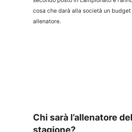
secondo posto in campionato e l’ann
cosa che darà alla società un budge
allenatore.
Chi sarà l’allenatore de
stagione?