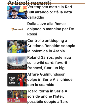
Articoli recenti
Verstappen mette la Red
Bull all’angolo: c’è la data
dall’addio
Dalla Juve alla Roma:
colpaccio mancino per De
Rossi
Controllo antidoping a
Cristiano Ronaldo: scoppia
la polemica in Arabia
Roland Garros, polemica
sulle wild card: favoriti i
francesi, fuori un big
Affare Gudmundsson, il
colpo in Serie A si chiude
con lo scambio
Icardi torna in Serie A:
sorride anche l’Inter,
possibile doppio affare