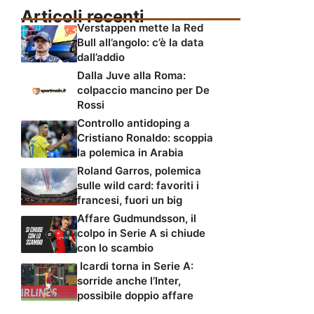
Articoli recenti
Verstappen mette la Red
Bull all’angolo: c’è la data
dall’addio
Dalla Juve alla Roma:
colpaccio mancino per De
Rossi
Controllo antidoping a
Cristiano Ronaldo: scoppia
la polemica in Arabia
Roland Garros, polemica
sulle wild card: favoriti i
francesi, fuori un big
Affare Gudmundsson, il
colpo in Serie A si chiude
con lo scambio
Icardi torna in Serie A:
sorride anche l’Inter,
possibile doppio affare