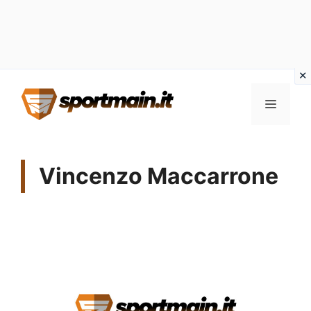
Vai
Menu
al
contenuto
Vincenzo Maccarrone